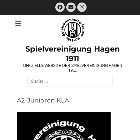
Zum
Facebook
E-
Instagram
Inhalt
Mail
springen
Spielvereinigung Hagen
1911
OFFIZIELLE WEBSITE DER SPIELVEREINIGUNG HAGEN
1911
Suchen
nach:
A2-Junioren KLA