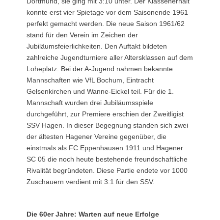
Dortmund, sie ging mit 3:10 unter. Der Klassenerhalt
konnte erst vier Spietage vor dem Saisonende 1961
perfekt gemacht werden. Die neue Saison 1961/62
stand für den Verein im Zeichen der
Jubiläumsfeierlichkeiten. Den Auftakt bildeten
zahlreiche Jugendturniere aller Altersklassen auf dem
Loheplatz. Bei der A-Jugend nahmen bekannte
Mannschaften wie VfL Bochum, Eintracht
Gelsenkirchen und Wanne-Eickel teil. Für die 1.
Mannschaft wurden drei Jubiläumsspiele
durchgeführt, zur Premiere erschien der Zweitligist
SSV Hagen. In dieser Begegnung standen sich zwei
der ältesten Hagener Vereine gegenüber, die
einstmals als FC Eppenhausen 1911 und Hagener
SC 05 die noch heute bestehende freundschaftliche
Rivalität begründeten. Diese Partie endete vor 1000
Zuschauern verdient mit 3:1 für den SSV.
Die 60er Jahre: Warten auf neue Erfolge