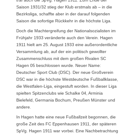
traf auch die SpVg. Hagen 1911. Zum Ende der
Saison 1931/32 stieg der Klub erstmals ab – in die
Bezirksliga, schaffte aber in der darauf folgenden
Saison die sofortige Rückkehr in die höchste Liga.
Doch die Machtergreifung der Nationalsozialisten im
Frühjahr 1933 veränderte auch den Verein. Hagen
1911 hielt am 25. August 1933 eine außerordentliche
Versammlung ab, auf der ein politisch gewollter
Zusammenschluss mit dem großen Rivalen SC
Hagen 05 beschlossen wurde. Neuer Name:
Deutscher Sport Club (DSC). Der neue Großverein
DSC war in die höchste Westdeutsche Fußballklasse,
die Westfalen-Liga, eingestuft worden. In dieser Liga
spielten Spitzenclubs wie Schalke 04, Arminia
Bielefeld, Germania Bochum, Preußen Münster und
andere.
In Hagen hatte eine neue Fußballzeit begonnen, die
große Zeit des FC Eppenhausen 1911, der späteren
SpVg. Hagen 1911 war vorbei. Eine Nachbetrachtung