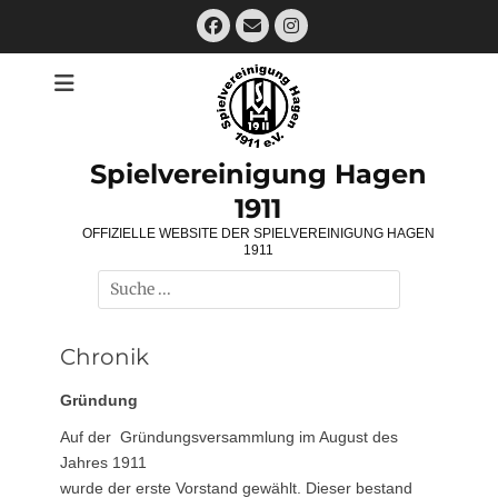
Zum
Facebook
E-
Instagram
Inhalt
Mail
springen
Spielvereinigung Hagen
1911
OFFIZIELLE WEBSITE DER SPIELVEREINIGUNG HAGEN
1911
Suchen
nach:
Chronik
Gründung
Auf der Gründungsversammlung im August des
Jahres 1911
wurde der erste Vorstand gewählt. Dieser bestand