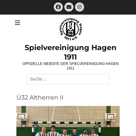
Zum
Facebook
E-
Instagram
Inhalt
Mail
springen
Spielvereinigung Hagen
1911
OFFIZIELLE WEBSITE DER SPIELVEREINIGUNG HAGEN
1911
Suchen
nach:
Ü32 Altherren II