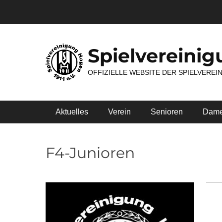
Zum
Inhalt
springen
Spielvereinig
OFFIZIELLE WEBSITE DER SPIELVEREI
Primäres Menü
Aktuelles
Verein
Senioren
Dam
F4-Junioren