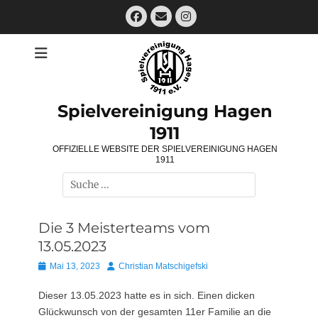
Zum
Facebook
E-
Instagram
Inhalt
Mail
springen
Spielvereinigung Hagen
1911
OFFIZIELLE WEBSITE DER SPIELVEREINIGUNG HAGEN
1911
Suchen
nach:
Die 3 Meisterteams vom
13.05.2023
Posted
Autor
Mai 13, 2023
Christian Matschigefski
on
Dieser 13.05.2023 hatte es in sich. Einen dicken
Glückwunsch von der gesamten 11er Familie an die