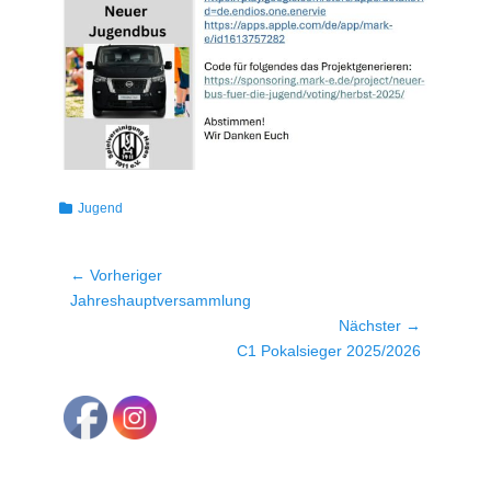
Kategorien
Jugend
Beitragsnavigation
← Vorheriger
Vorheriger
Jahreshauptversammlung
Beitrag:
Nächster →
Nächster
C1 Pokalsieger 2025/2026
Beitrag: