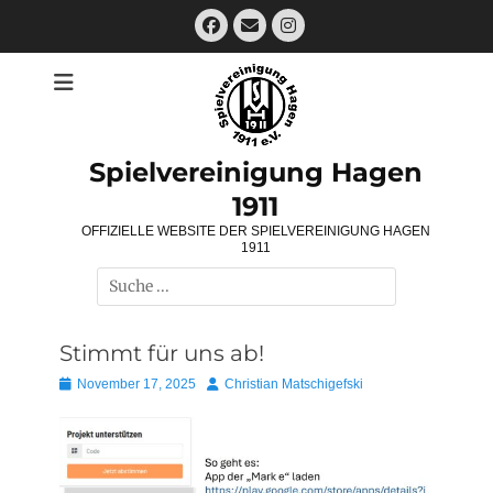
Zum
Facebook
E-
Instagram
Inhalt
Mail
springen
Spielvereinigung Hagen
1911
OFFIZIELLE WEBSITE DER SPIELVEREINIGUNG HAGEN
1911
Suchen
nach:
Stimmt für uns ab!
Posted
Autor
November 17, 2025
Christian Matschigefski
on