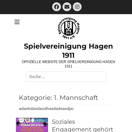
Zum
Facebook
E-
Instagram
Inhalt
Mail
springen
Spielvereinigung Hagen
1911
OFFIZIELLE WEBSITE DER SPIELVEREINIGUNG HAGEN
1911
Suchen
nach:
Kategorie:
1. Mannschaft
adashdasdaodhasdadsasdjai
Soziales
Engagement gehört