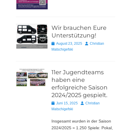
Wir brauchen Eure
Unterstützung!
Posted
Autor
August 23, 2025
Christian
on
Matschigefski
11er Jugendteams
haben eine
erfolgreiche Saison
2024/2025 gespielt.
Posted
Autor
Juni 15, 2025
Christian
on
Matschigefski
Insgesamt wurden in der Saison
2024/2025 = 1.250 Spiele: Pokal,