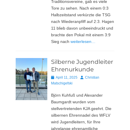
Traditionsvereine, gab es viele
Tore zu sehen. Nach einem 0:3
Halbzeitstand verkürzte die TSG
nach Wiederanpfiff auf 2:3. Hagen
11 blieb davon unbeeindruckt und
brachte den Pokal mit einem 3:9
Sieg nach
weiterlesen…
Silberne Jugendleiter
Ehrenurkunde
Posted
Autor
April 11, 2025
Christian
on
Matschigefski
Björn Kuhfuß und Alexander
Baumgardt wurden vom
stellvertretenden KJA geehrt. Die
silbernen Ehrennadel des WFLV
wird Jugendleitern, für Ihre
jahrelange ehrenamtliche