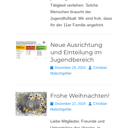
Tätigkeit verliehen. Solche
Menschen braucht der
Jugendfußball. Wir sind froh, dass
Ihr der 11er Familie angehört.
Neue Ausrichtung
und Einteilung im
Jugendbereich
Posted
Autor
Dezember 28, 2024
Christian
on
Matschigefski
Frohe Weihnachten!
Posted
Autor
Dezember 22, 2024
Christian
on
Matschigefski
Liebe Mitglieder, Freunde und
Unterstützer des Vereins, in