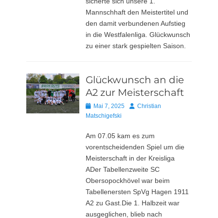
sicherte sich unsere 1.
Mannschhaft den Meistertitel und
den damit verbundenen Aufstieg
in die Westfalenliga. Glückwunsch
zu einer stark gespielten Saison.
Glückwunsch an die
A2 zur Meisterschaft
Posted
Autor
Mai 7, 2025
Christian
on
Matschigefski
Am 07.05 kam es zum
vorentscheidenden Spiel um die
Meisterschaft in der Kreisliga
ADer Tabellenzweite SC
Obersopockhövel war beim
Tabellenersten SpVg Hagen 1911
A2 zu Gast.Die 1. Halbzeit war
ausgeglichen, blieb nach