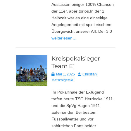
Auslassen einiger 100% Chancen
der 11er, aber torlos.In der 2.
Halbzeit war es eine einseitige
Angelegenheit mit spielerischem
Übergewicht unserer AII. Der 3:0
weiterlesen…
Kreispokalsieger
Team E1
Posted
Autor
Mai 1, 2025
Christian
on
Matschigefski
Im Pokalfinale der E-Jugend
trafen heute TSG Herdecke 1911
und die SpVg Hagen 1911
aufeinander. Bei bestem
Fussballwetter und vor
zahlreichen Fans beider