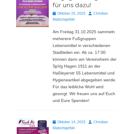
für uns dazu!
Posted
Autor
Oktober 25, 2025
Christian
on
Matschigefski
Am Freitag 31.10.2025 sammeln
meherere Fußgruppen
Lebensmittel in verschiedenen
Stadtteilen ein. Ab ca. 17:00
können dann am Vereinsheim der
SpVg Hagen 1911 an der
Haßleyerstr 55 Lebensmittel und
Hygieneartikel abgegeben werde.
Für das leibliche Wohl wird
gesorgt. Wir freuen uns auf Euch
und Eure Spenden!
Posted
Autor
Oktober 14, 2025
Christian
on
Matschigefski