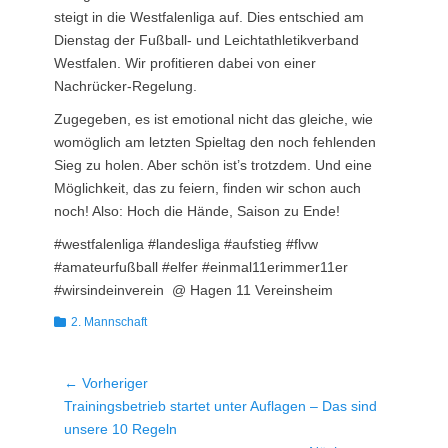
steigt in die Westfalenliga auf. Dies entschied am
Dienstag der Fußball- und Leichtathletikverband
Westfalen. Wir profitieren dabei von einer
Nachrücker-Regelung.
Zugegeben, es ist emotional nicht das gleiche, wie
womöglich am letzten Spieltag den noch fehlenden
Sieg zu holen. Aber schön ist’s trotzdem. Und eine
Möglichkeit, das zu feiern, finden wir schon auch
noch! Also: Hoch die Hände, Saison zu Ende!
#westfalenliga #landesliga #aufstieg #flvw
#amateurfußball #elfer #einmal11erimmer11er
#wirsindeinverein @ Hagen 11 Vereinsheim
Kategorien
2. Mannschaft
Beitragsnavigation
← Vorheriger
Vorheriger
Trainingsbetrieb startet unter Auflagen – Das sind
Beitrag:
unsere 10 Regeln