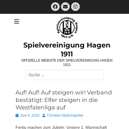
Zum
Facebook
E-
Instagram
Inhalt
Mail
springen
Spielvereinigung Hagen
1911
OFFIZIELLE WEBSITE DER SPIELVEREINIGUNG HAGEN
1911
Suchen
nach:
Auf! Auf! Auf steigen wir! Verband
bestätigt: Elfer steigen in die
Westfalenliga auf
Posted
Autor
Juni 9, 2020
Christian Matschigefski
on
Fertig machen zum Jubeln: Unsere 1. Mannschaft