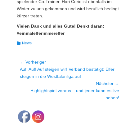
spielender Co-Trainer. Hari Coric ist ebenfalls im
Winter zu uns gekommen und wird beruflich bedingt
kürzer treten.
Vielen Dank und alles Gute! Denkt daran:
#einmalelferimmerelfer
Kategorien
News
Beitragsnavigation
← Vorheriger
Vorheriger
Auf! Auf! Auf steigen wir! Verband bestätigt: Elfer
Beitrag:
steigen in die Westfalenliga auf
Nächster →
Nächster
Highlightspiel voraus – und jeder kann es live
Beitrag:
sehen!