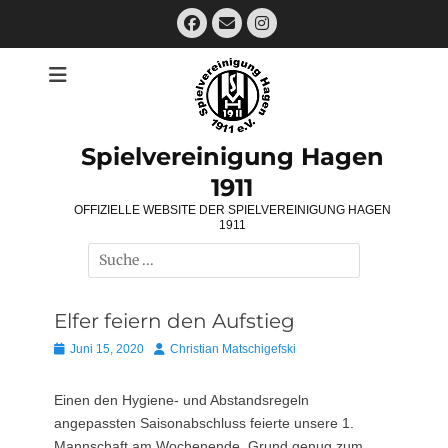
Zum
Facebook
E-
Instagram
Inhalt
Mail
springen
Spielvereinigung Hagen
1911
OFFIZIELLE WEBSITE DER SPIELVEREINIGUNG HAGEN
1911
Suchen
nach:
Elfer feiern den Aufstieg
Posted
Autor
Juni 15, 2020
Christian Matschigefski
on
Einen den Hygiene- und Abstandsregeln
angepassten Saisonabschluss feierte unsere 1.
Mannschaft am Wochenende. Grund genug zum