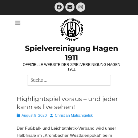
Zum
Facebook
E-
Instagram
Inhalt
Mail
springen
Spielvereinigung Hagen
1911
OFFIZIELLE WEBSITE DER SPIELVEREINIGUNG HAGEN
1911
Suchen
nach:
Highlightspiel voraus – und jeder
kann es live sehen!
Posted
Autor
August 8, 2020
Christian Matschigefski
on
Der Fußball- und Leichtathletik-Verband wird unser
Halbfinale im „Krombacher Westfalenpokal“ beim