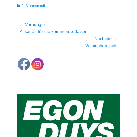
Kategorien
1. Mannschaft
Beitragsnavigation
← Vorheriger
Vorheriger
Zusagen für die kommende Saison!
Beitrag:
Nächster →
Nächster
Wir suchen dich!
Beitrag: