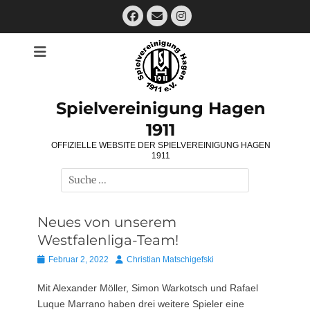
Zum
Facebook
E-
Instagram
Inhalt
Mail
springen
Spielvereinigung Hagen
1911
OFFIZIELLE WEBSITE DER SPIELVEREINIGUNG HAGEN
1911
Suchen
nach:
Neues von unserem
Westfalenliga-Team!
Posted
Autor
Februar 2, 2022
Christian Matschigefski
on
Mit Alexander Möller, Simon Warkotsch und Rafael
Luque Marrano haben drei weitere Spieler eine